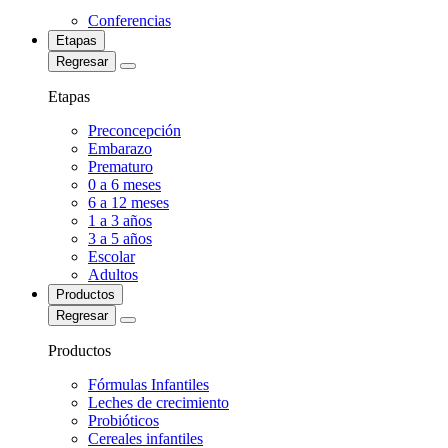
Conferencias
Etapas
Regresar
Etapas
Preconcepción
Embarazo
Prematuro
0 a 6 meses
6 a 12 meses
1 a 3 años
3 a 5 años
Escolar
Adultos
Productos
Regresar
Productos
Fórmulas Infantiles
Leches de crecimiento
Probióticos
Cereales infantiles