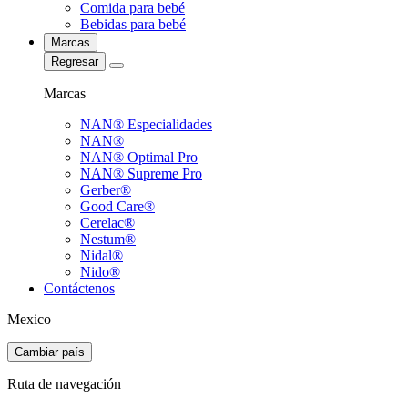
Comida para bebé
Bebidas para bebé
Marcas
Regresar
Marcas
NAN® Especialidades
NAN®
NAN® Optimal Pro
NAN® Supreme Pro
Gerber®
Good Care®
Cerelac®
Nestum®
Nidal®
Nido®
Contáctenos
Mexico
Cambiar país
Ruta de navegación