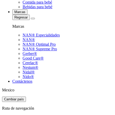
Comida para bebé
Bebidas para bebé
Marcas
Regresar
Marcas
NAN® Especialidades
NAN®
NAN® Optimal Pro
NAN® Supreme Pro
Gerber®
Good Care®
Cerelac®
Nestum®
Nidal®
Nido®
Contáctenos
Mexico
Cambiar país
Ruta de navegación