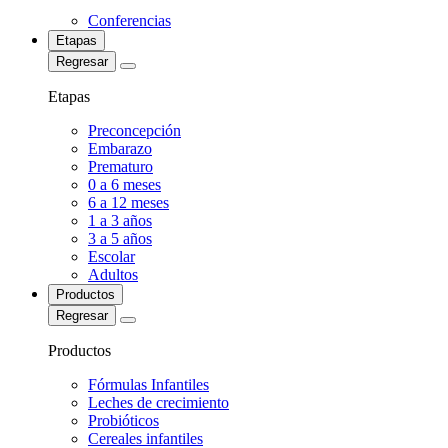
Conferencias
Etapas
Regresar
Etapas
Preconcepción
Embarazo
Prematuro
0 a 6 meses
6 a 12 meses
1 a 3 años
3 a 5 años
Escolar
Adultos
Productos
Regresar
Productos
Fórmulas Infantiles
Leches de crecimiento
Probióticos
Cereales infantiles