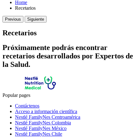
Home
Recetarios
Previous
Siguiente
Recetarios
Próximamente podrás encontrar
recetarios desarrollados por Expertos de
la Salud.
Popular pages
Contáctenos
Acceso a información científica
Nestlé FamilyNes Centroamérica
Nestlé FamilyNes Colombia
Nestlé FamilyNes México
Nestlé FamilyNes Chile