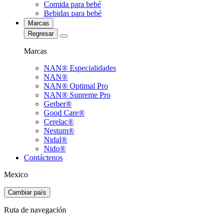
Comida para bebé
Bebidas para bebé
Marcas
Regresar
Marcas
NAN® Especialidades
NAN®
NAN® Optimal Pro
NAN® Supreme Pro
Gerber®
Good Care®
Cerelac®
Nestum®
Nidal®
Nido®
Contáctenos
Mexico
Cambiar país
Ruta de navegación