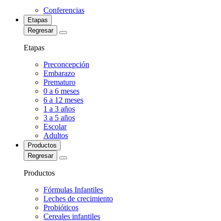
Conferencias
Etapas
Regresar
Etapas
Preconcepción
Embarazo
Prematuro
0 a 6 meses
6 a 12 meses
1 a 3 años
3 a 5 años
Escolar
Adultos
Productos
Regresar
Productos
Fórmulas Infantiles
Leches de crecimiento
Probióticos
Cereales infantiles