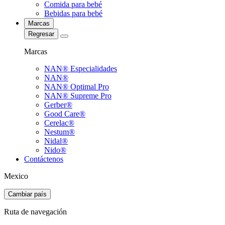
Comida para bebé
Bebidas para bebé
Marcas
Regresar
Marcas
NAN® Especialidades
NAN®
NAN® Optimal Pro
NAN® Supreme Pro
Gerber®
Good Care®
Cerelac®
Nestum®
Nidal®
Nido®
Contáctenos
Mexico
Cambiar país
Ruta de navegación