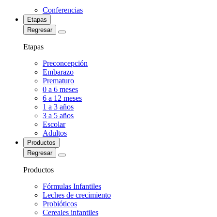
Conferencias
Etapas
Regresar
Etapas
Preconcepción
Embarazo
Prematuro
0 a 6 meses
6 a 12 meses
1 a 3 años
3 a 5 años
Escolar
Adultos
Productos
Regresar
Productos
Fórmulas Infantiles
Leches de crecimiento
Probióticos
Cereales infantiles