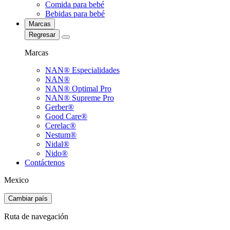
Comida para bebé
Bebidas para bebé
Marcas
Regresar
Marcas
NAN® Especialidades
NAN®
NAN® Optimal Pro
NAN® Supreme Pro
Gerber®
Good Care®
Cerelac®
Nestum®
Nidal®
Nido®
Contáctenos
Mexico
Cambiar país
Ruta de navegación