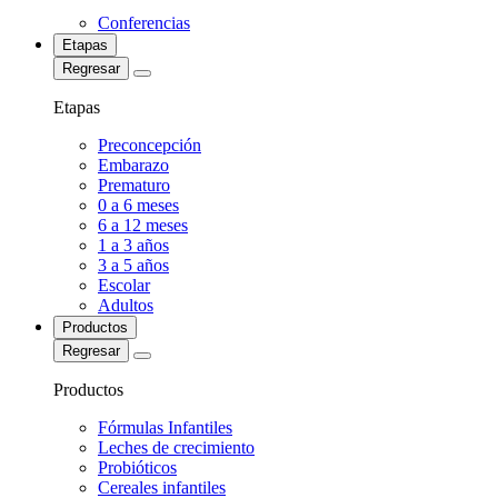
Conferencias
Etapas
Regresar
Etapas
Preconcepción
Embarazo
Prematuro
0 a 6 meses
6 a 12 meses
1 a 3 años
3 a 5 años
Escolar
Adultos
Productos
Regresar
Productos
Fórmulas Infantiles
Leches de crecimiento
Probióticos
Cereales infantiles