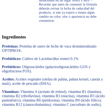
almacenado en un lugar fresco y seco. -
Recordar que antes de consumir la fórmula
deberán revisar la fecha de caducidad del
producto, si este ya expiró o tienen algún
cambio en color, olor o apariencia no debe
consumirse.
Ingredientes
Proteínas:
Proteína de suero de leche de vaca desmineralizado
OPTIPRO®.
Probióticos:
Cultivo de Lactobacillus reuteri 0.1%
Prebióticos:
Oligosacáridos (galactooligosacáridos GOS y
oligofructosa FOS).
Aceites:
Aceites vegetales (oleína de palma, palma kernel, canola y
maíz), aceite de pescado (DHA).
Vitaminas:
Vitamina A (acetato de retinol), vitamina B1 (tiamina),
vitamina B2 (riboflavina), vitamina B3 (niacina), vitamina B5 (ácido
pantoténico), vitamina B6 (piridoxina), vitamina B9 (ácido fólico),
vitamina B12 (cianocobalamina), vitamina C (ascorbato de sodio),