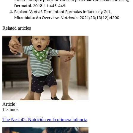
Sweet" study: a proof-of-concept pilot trial. Clin Cosmet Investig 
Dermatol. 2018;11:445-449.
Fabiano V, 
et al
. Term Infant Formulas Influencing Gut 
Microbiota: An Overview. 
Nutrients.
 2021;23;13(12):4200 
Related articles
Article
1-3 años
The Nest 45: Nutrición en la primera infancia