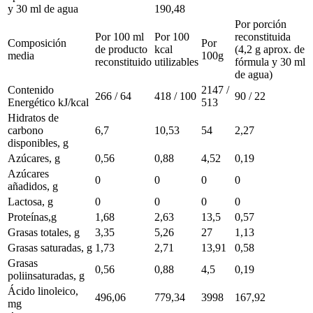
y 30 ml de agua
190,48
Por porción
Por 100 ml
Por 100
reconstituida
Composición
Por
de producto
kcal
(4,2 g aprox. de
media
100g
reconstituido
utilizables
fórmula y 30 ml
de agua)
Contenido
2147 /
266 / 64
418 / 100
90 / 22
Energético kJ/kcal
513
Hidratos de
carbono
6,7
10,53
54
2,27
disponibles, g
Azúcares, g
0,56
0,88
4,52
0,19
Azúcares
0
0
0
0
añadidos, g
Lactosa, g
0
0
0
0
Proteínas,g
1,68
2,63
13,5
0,57
Grasas totales, g
3,35
5,26
27
1,13
Grasas saturadas, g
1,73
2,71
13,91
0,58
Grasas
0,56
0,88
4,5
0,19
poliinsaturadas, g
Ácido linoleico,
496,06
779,34
3998
167,92
mg