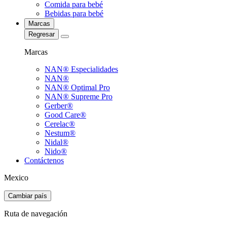
Comida para bebé
Bebidas para bebé
Marcas
Regresar
Marcas
NAN® Especialidades
NAN®
NAN® Optimal Pro
NAN® Supreme Pro
Gerber®
Good Care®
Cerelac®
Nestum®
Nidal®
Nido®
Contáctenos
Mexico
Cambiar país
Ruta de navegación