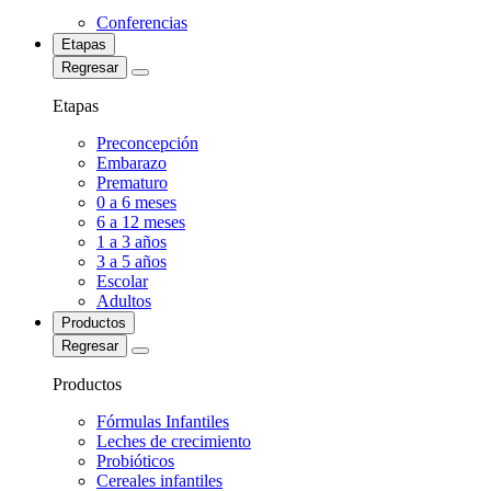
Conferencias
Etapas
Regresar
Etapas
Preconcepción
Embarazo
Prematuro
0 a 6 meses
6 a 12 meses
1 a 3 años
3 a 5 años
Escolar
Adultos
Productos
Regresar
Productos
Fórmulas Infantiles
Leches de crecimiento
Probióticos
Cereales infantiles