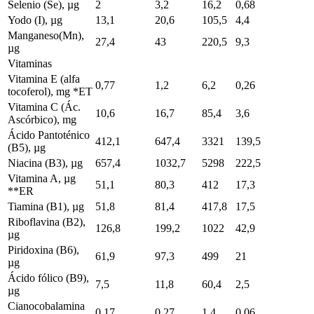
Selenio (Se), µg
2
3,2
16,2
0,68
Yodo (I), µg
13,1
20,6
105,5
4,4
Manganeso(Mn),
27,4
43
220,5
9,3
µg
Vitaminas
Vitamina E (alfa
0,77
1,2
6,2
0,26
tocoferol), mg *ET
Vitamina C (Ác.
10,6
16,7
85,4
3,6
Ascórbico), mg
Ácido Pantoténico
412,1
647,4
3321
139,5
(B5), µg
Niacina (B3), µg
657,4
1032,7
5298
222,5
Vitamina A, µg
51,1
80,3
412
17,3
**ER
Tiamina (B1), µg
51,8
81,4
417,8
17,5
Riboflavina (B2),
126,8
199,2
1022
42,9
µg
Piridoxina (B6),
61,9
97,3
499
21
µg
Ácido fólico (B9),
7,5
11,8
60,4
2,5
µg
Cianocobalamina
0,17
0,27
1,4
0,06