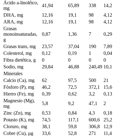
Ácido a-linoléico,
41,94
65,89
338
14,2
mg
DHA, mg
12,16
19,1
98
4,12
ARA, mg
12,16
19,1
98
4,12
Grasas
monoinsaturadas,
0,87
1,36
7
0,29
g
Grasas trans, mg
23,57
37,04
190
7,89
Colesterol, mg
0,12
0,19
1
0,04
Fibra dietética, g
0
0
0
0
Sodio, mg
29,84
46,88
240,49
10,1
Minerales
Calcio (Ca), mg
62
97,5
500
21
Fósforo (P), mg
46,2
72,5
372,1
15,6
Hierro (Fe), mg
0,39
0,62
3,2
0,13
Magnesio (Mg),
5,8
9,2
47,1
2
mg
Zinc (Zn), mg
0,53
0,84
4,3
0,18
Potasio (K), mg
74,5
117,1
600,6
25,2
Cloruro, mg
38,1
59,8
306,8
12,9
Cobre (Cu), µg
33,6
52,8
271
11,4