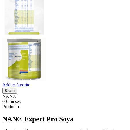
Add to favorite
Share
NAN®
0-6 meses
Producto
NAN® Expert Pro Soya