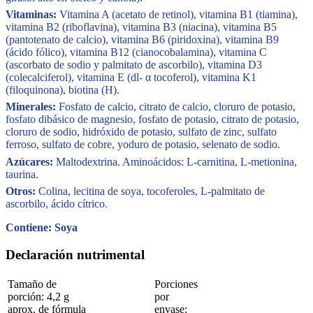
Vitaminas:
Vitamina A (acetato de retinol), vitamina B1 (tiamina),
vitamina B2 (riboflavina), vitamina B3 (niacina), vitamina B5
(pantotenato de calcio), vitamina B6 (piridoxina), vitamina B9
(ácido fólico), vitamina B12 (cianocobalamina), vitamina C
(ascorbato de sodio y palmitato de ascorbilo), vitamina D3
(colecalciferol), vitamina E (dl- α tocoferol), vitamina K1
(filoquinona), biotina (H).
Minerales:
Fosfato de calcio, citrato de calcio, cloruro de potasio,
fosfato dibásico de magnesio, fosfato de potasio, citrato de potasio,
cloruro de sodio, hidróxido de potasio, sulfato de zinc, sulfato
ferroso, sulfato de cobre, yoduro de potasio, selenato de sodio.
Azúcares:
Maltodextrina. Aminoácidos: L-carnitina, L-metionina,
taurina.
Otros:
Colina, lecitina de soya, tocoferoles, L-palmitato de
ascorbilo, ácido cítrico.
Contiene: Soya
Declaración nutrimental
Tamaño de
Porciones
porción: 4,2 g
por
aprox. de fórmula
envase: