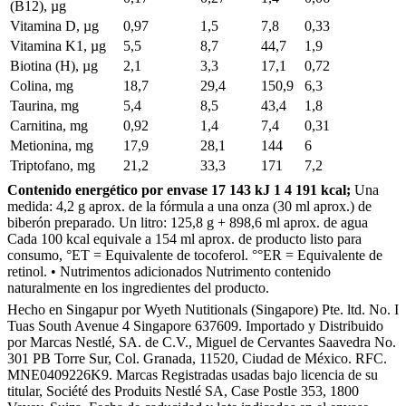
(B12), µg
Vitamina D, µg
0,97
1,5
7,8
0,33
Vitamina K1, µg
5,5
8,7
44,7
1,9
Biotina (H), µg
2,1
3,3
17,1
0,72
Colina, mg
18,7
29,4
150,9
6,3
Taurina, mg
5,4
8,5
43,4
1,8
Carnitina, mg
0,92
1,4
7,4
0,31
Metionina, mg
17,9
28,1
144
6
Triptofano, mg
21,2
33,3
171
7,2
Contenido energético por envase 17 143 kJ 1 4 191 kcal;
Una
medida: 4,2 g aprox. de la fórmula a una onza (30 ml aprox.) de
biberón preparado. Un litro: 125,8 g + 898,6 ml aprox. de agua
Cada 100 kcal equivale a 154 ml aprox. de producto listo para
consumo, °ET = Equivalente de tocoferol. °°ER = Equivalente de
retinol. • Nutrimentos adicionados Nutrimento contenido
naturalmente en los ingredientes del producto.
Hecho en Singapur por Wyeth Nutitionals (Singapore) Pte. ltd. No. I
Tuas South Avenue 4 Singapore 637609. Importado y Distribuido
por Marcas Nestlé, SA. de C.V., Miguel de Cervantes Saavedra No.
301 PB Torre Sur, Col. Granada, 11520, Ciudad de México. RFC.
MNE0409226K9. Marcas Registradas usadas bajo licencia de su
titular, Société des Produits Nestlé SA, Case Postle 353, 1800