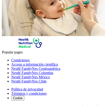
Popular pages
Contáctenos
Acceso a información científica
Nestlé FamilyNes Centroamérica
Nestlé FamilyNes Colombia
Nestlé FamilyNes México
Nestlé FamilyNes Chile
Política de privacidad
Términos y condiciones
Cookie