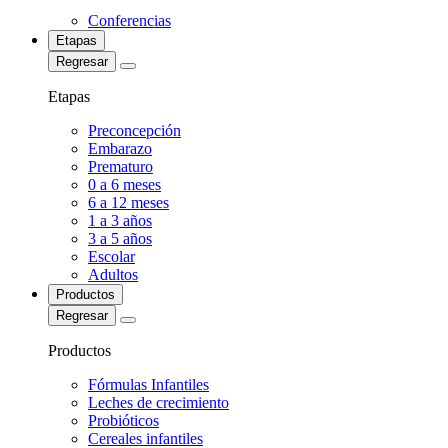
Conferencias
Etapas
Regresar
Etapas
Preconcepción
Embarazo
Prematuro
0 a 6 meses
6 a 12 meses
1 a 3 años
3 a 5 años
Escolar
Adultos
Productos
Regresar
Productos
Fórmulas Infantiles
Leches de crecimiento
Probióticos
Cereales infantiles