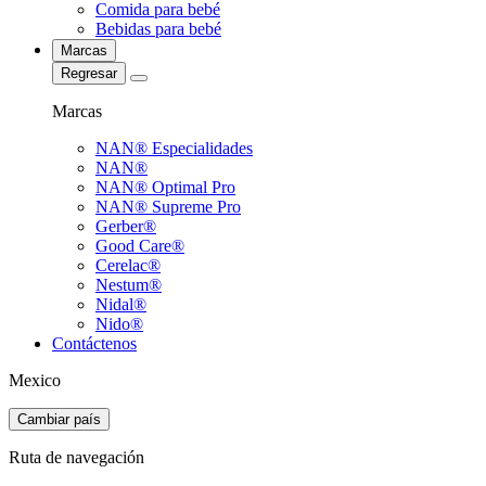
Comida para bebé
Bebidas para bebé
Marcas
Regresar
Marcas
NAN® Especialidades
NAN®
NAN® Optimal Pro
NAN® Supreme Pro
Gerber®
Good Care®
Cerelac®
Nestum®
Nidal®
Nido®
Contáctenos
Mexico
Cambiar país
Ruta de navegación