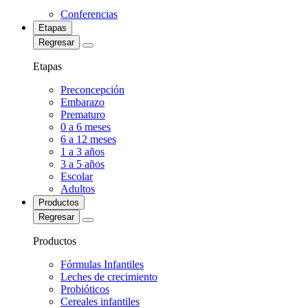
Conferencias
Etapas
Regresar
Etapas
Preconcepción
Embarazo
Prematuro
0 a 6 meses
6 a 12 meses
1 a 3 años
3 a 5 años
Escolar
Adultos
Productos
Regresar
Productos
Fórmulas Infantiles
Leches de crecimiento
Probióticos
Cereales infantiles