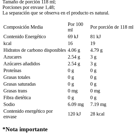
Tamaño de porción 118 ml;
Porciones por envase 1,48;
La separación que se observa en el producto es natural.
Por 100
Composición Media
Por porción de 118 ml
ml
Contenido Energético
69 kJ
81 kJ
kcal
16
19
Hidratos de carbono disponibles
4.06 g
4.79 g
Azucares
2.54 g
3 g
Azúcares añadidos
2.54 g
3 g
Proteínas
0 g
0 g
Grasas totales
0 g
0 g
Grasas saturadas
0 g
0 g
Grasas trans
0 mg
0 mg
Fibra dietética
0 g
0 g
Sodio
6.09 mg
7.19 mg
Contenido energético por
120 kJ
28 kcal
envase
*Nota importante