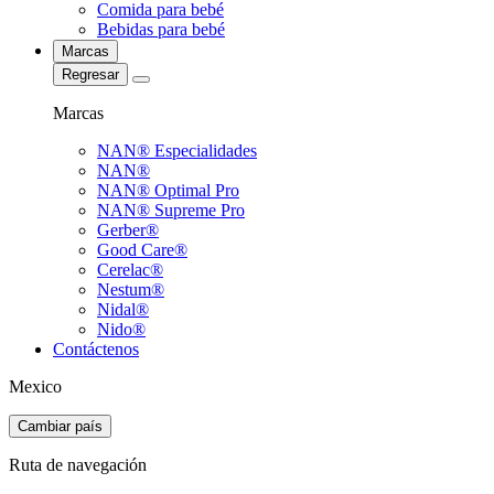
Comida para bebé
Bebidas para bebé
Marcas
Regresar
Marcas
NAN® Especialidades
NAN®
NAN® Optimal Pro
NAN® Supreme Pro
Gerber®
Good Care®
Cerelac®
Nestum®
Nidal®
Nido®
Contáctenos
Mexico
Cambiar país
Ruta de navegación