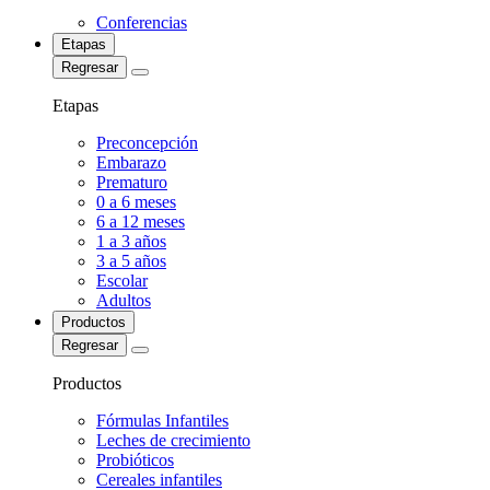
Conferencias
Etapas
Regresar
Etapas
Preconcepción
Embarazo
Prematuro
0 a 6 meses
6 a 12 meses
1 a 3 años
3 a 5 años
Escolar
Adultos
Productos
Regresar
Productos
Fórmulas Infantiles
Leches de crecimiento
Probióticos
Cereales infantiles