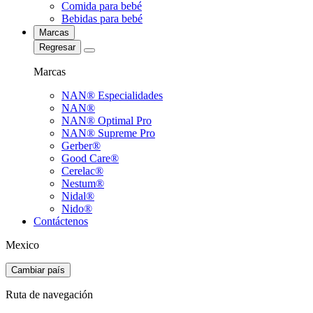
Comida para bebé
Bebidas para bebé
Marcas
Regresar
Marcas
NAN® Especialidades
NAN®
NAN® Optimal Pro
NAN® Supreme Pro
Gerber®
Good Care®
Cerelac®
Nestum®
Nidal®
Nido®
Contáctenos
Mexico
Cambiar país
Ruta de navegación